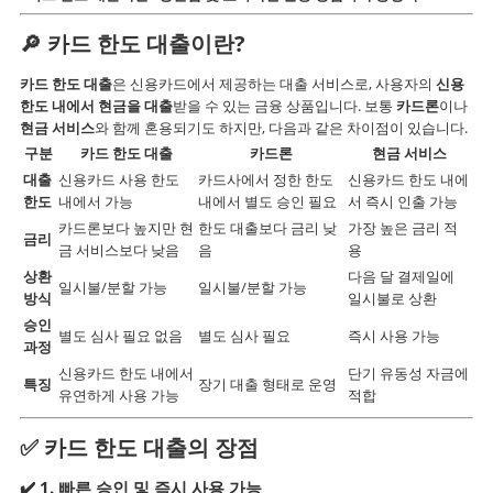
🔎
카드 한도 대출이란?
카드 한도 대출
은 신용카드에서 제공하는 대출 서비스로, 사용자의
신용
한도 내에서 현금을 대출
받을 수 있는 금융 상품입니다. 보통
카드론
이나
현금 서비스
와 함께 혼용되기도 하지만, 다음과 같은 차이점이 있습니다.
구분
카드 한도 대출
카드론
현금 서비스
대출
신용카드 사용 한도
카드사에서 정한 한도
신용카드 한도 내에
한도
내에서 가능
내에서 별도 승인 필요
서 즉시 인출 가능
카드론보다 높지만 현
한도 대출보다 금리 낮
가장 높은 금리 적
금리
금 서비스보다 낮음
음
용
상환
다음 달 결제일에
일시불/분할 가능
일시불/분할 가능
방식
일시불로 상환
승인
별도 심사 필요 없음
별도 심사 필요
즉시 사용 가능
과정
신용카드 한도 내에서
단기 유동성 자금에
특징
장기 대출 형태로 운영
유연하게 사용 가능
적합
✅
카드 한도 대출의 장점
✔️ 1.
빠른 승인 및 즉시 사용 가능