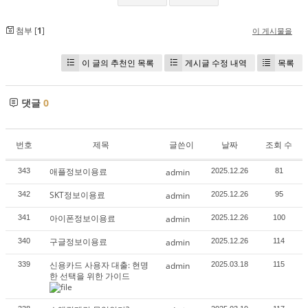
첨부 [
1
]
이 게시물을
이 글의 추천인 목록
게시글 수정 내역
목록
댓글
0
번호
제목
글쓴이
날짜
조회 수
애플정보이용료
343
admin
2025.12.26
81
SKT정보이용료
342
admin
2025.12.26
95
아이폰정보이용료
341
admin
2025.12.26
100
구글정보이용료
340
admin
2025.12.26
114
신용카드 사용자 대출: 현명
339
admin
2025.03.18
115
한 선택을 위한 가이드