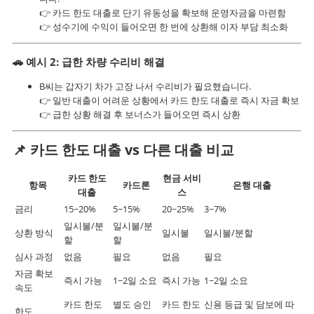
👉 카드 한도 대출로 단기 유동성을 확보해 운영자금을 마련함
👉 성수기에 수익이 들어오면 한 번에 상환해 이자 부담 최소화
🚗
예시 2: 급한 차량 수리비 해결
B씨는 갑자기 차가 고장 나서 수리비가 필요했습니다.
👉 일반 대출이 어려운 상황에서 카드 한도 대출로 즉시 자금 확보
👉 급한 상황 해결 후 보너스가 들어오면 즉시 상환
📌
카드 한도 대출 vs 다른 대출 비교
카드 한도
현금 서비
항목
카드론
은행 대출
대출
스
금리
15~20%
5~15%
20~25%
3~7%
일시불/분
일시불/분
상환 방식
일시불
일시불/분할
할
할
심사 과정
없음
필요
없음
필요
자금 확보
즉시 가능
1~2일 소요
즉시 가능
1~2일 소요
속도
카드 한도
별도 승인
카드 한도
신용 등급 및 담보에 따
한도