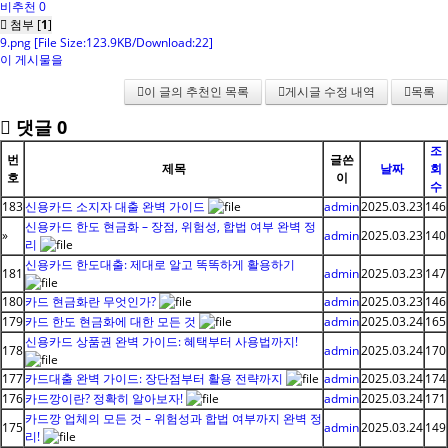
비추천 0
첨부 [
1
]
9.png
[File Size:123.9KB/Download:22]
이 게시물을
이 글의 추천인 목록
게시글 수정 내역
목록
댓글
0
조
번
글쓴
제목
날짜
회
호
이
수
183
신용카드 소지자 대출 완벽 가이드
admin
2025.03.23
146
신용카드 한도 현금화 – 장점, 위험성, 합법 여부 완벽 정
»
admin
2025.03.23
140
리
신용카드 한도대출: 제대로 알고 똑똑하게 활용하기
181
admin
2025.03.23
147
180
카드 현금화란 무엇인가?
admin
2025.03.23
146
179
카드 한도 현금화에 대한 모든 것
admin
2025.03.24
165
신용카드 상품권 완벽 가이드: 혜택부터 사용법까지!
178
admin
2025.03.24
170
177
카드대출 완벽 가이드: 장단점부터 활용 전략까지
admin
2025.03.24
174
176
카드깡이란? 정확히 알아보자!
admin
2025.03.24
171
카드깡 업체의 모든 것 – 위험성과 합법 여부까지 완벽 정
175
admin
2025.03.24
149
리!