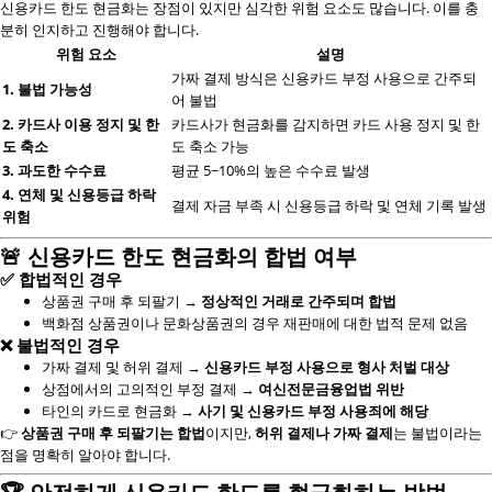
신용카드 한도 현금화는 장점이 있지만 심각한 위험 요소도 많습니다. 이를 충
분히 인지하고 진행해야 합니다.
위험 요소
설명
가짜 결제 방식은 신용카드 부정 사용으로 간주되
1. 불법 가능성
어 불법
2. 카드사 이용 정지 및 한
카드사가 현금화를 감지하면 카드 사용 정지 및 한
도 축소
도 축소 가능
3. 과도한 수수료
평균 5~10%의 높은 수수료 발생
4. 연체 및 신용등급 하락
결제 자금 부족 시 신용등급 하락 및 연체 기록 발생
위험
🚨
신용카드 한도 현금화의 합법 여부
✅
합법적인 경우
상품권 구매 후 되팔기 →
정상적인 거래로 간주되며 합법
백화점 상품권이나 문화상품권의 경우 재판매에 대한 법적 문제 없음
❌
불법적인 경우
가짜 결제 및 허위 결제 →
신용카드 부정 사용으로 형사 처벌 대상
상점에서의 고의적인 부정 결제 →
여신전문금융업법 위반
타인의 카드로 현금화 →
사기 및 신용카드 부정 사용죄에 해당
👉
상품권 구매 후 되팔기는 합법
이지만,
허위 결제나 가짜 결제
는 불법이라는
점을 명확히 알아야 합니다.