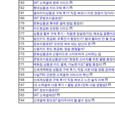
183
SKT 소액결제 완벽 가이드
182
롯데상품권 카드구매 후기
181
갤러리아상품권 구매 후기! 직접 써보니 이런 장점이 있더라
180
SKT 콘텐츠이용료란?
179
문화상품권 휴대폰 결제 방법 총정리!
178
카드현금화 안전한 가이드
177
상품권 할부 구매 후기 – 처음엔 망설였지만, 해보길 잘했어요
176
법인카드 현금화, 유혹인가 함정인가? 절대 몰라선 안 될 진실
175
정보이용료란? 모르면 계속 새는 당신의 돈!
174
신용카드 한도 현금화, 정말 괜찮을까?
173
문화상품권과 신용카드로 스마트하게 소비하는 법
172
콘텐츠이용료상품권이란? 현명한 소비자를 위한 꿀템 총정리
171
백화점 상품권 카드 결제, 가능한가요? 꿀팁 총정리!
170
신세계백화점 상품권 구매 후기, 직접 사본 리얼 경험 공유해
169
다날700: 간편한 소액결제 서비스의 혁신
168
신세계상품권 구매 후기! 직접 써보고 느낀 솔직 리뷰
167
LG 소액결제 사용 후기 + 꿀팁 공유 (진짜 사람 경험담!)
166
SKT 정보이용료란?
165
SKT 소액결제란?
164
소액결제 한도란? 알아두어야 할 필수 정보