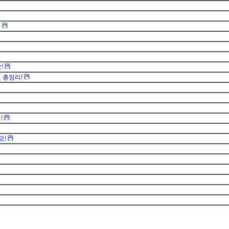
~
!
 총정리!
!
요!