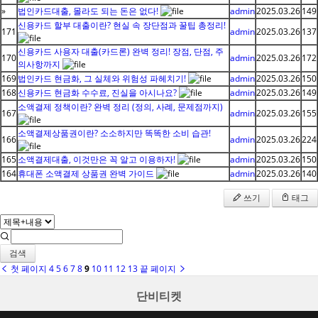
»
법인카드대출, 몰라도 되는 돈은 없다!
admin
2025.03.26
149
신용카드 할부 대출이란? 현실 속 장단점과 꿀팁 총정리!
171
admin
2025.03.26
137
신용카드 사용자 대출(카드론) 완벽 정리! 장점, 단점, 주
170
admin
2025.03.26
172
의사항까지
169
법인카드 현금화, 그 실체와 위험성 파헤치기!
admin
2025.03.26
150
168
신용카드 현금화 수수료, 진실을 아시나요?
admin
2025.03.26
149
소액결제 정책이란? 완벽 정리 (정의, 사례, 문제점까지)
167
admin
2025.03.26
155
소액결제상품권이란? 소소하지만 똑똑한 소비 습관!
166
admin
2025.03.26
224
165
소액결제대출, 이것만은 꼭 알고 이용하자!
admin
2025.03.26
150
164
휴대폰 소액결제 상품권 완벽 가이드
admin
2025.03.26
140
쓰기
태그
검색
첫 페이지
4
5
6
7
8
9
10
11
12
13
끝 페이지
단비티켓