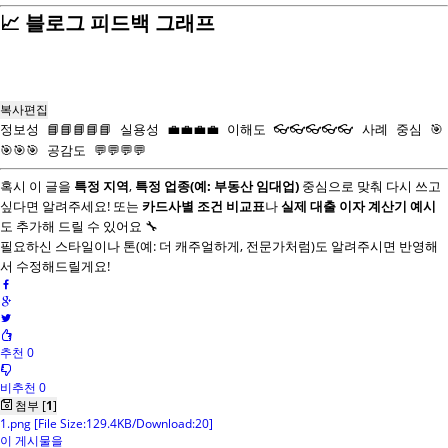
📈 블로그 피드백 그래프
복사
편집
정보성 📘📘📘📘📘 실용성 💼💼💼💼 이해도 👓👓👓👓👓 사례 중심 🎯
🎯🎯🎯 공감도 💬💬💬💬
혹시 이 글을
특정 지역
,
특정 업종(예: 부동산 임대업)
중심으로 맞춰 다시 쓰고
싶다면 알려주세요! 또는
카드사별 조건 비교표
나
실제 대출 이자 계산기 예시
도 추가해 드릴 수 있어요 🔧
필요하신 스타일이나 톤(예: 더 캐주얼하게, 전문가처럼)도 알려주시면 반영해
서 수정해드릴게요!
추천 0
비추천 0
첨부 [
1
]
1.png
[File Size:129.4KB/Download:20]
이 게시물을