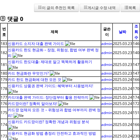
이 글의 추천인 목록
게시글 수정 내역
목록
댓글
0
조
번
글쓴
제목
날짜
회
호
이
수
183
신용카드 소지자 대출 완벽 가이드
admin
2025.03.23
146
신용카드 한도 현금화 – 장점, 위험성, 합법 여부 완벽 정
182
admin
2025.03.23
140
리
신용카드 한도대출: 제대로 알고 똑똑하게 활용하기
181
admin
2025.03.23
147
180
카드 현금화란 무엇인가?
admin
2025.03.23
147
179
카드 한도 현금화에 대한 모든 것
admin
2025.03.24
166
신용카드 상품권 완벽 가이드: 혜택부터 사용법까지!
178
admin
2025.03.24
170
177
카드대출 완벽 가이드: 장단점부터 활용 전략까지
admin
2025.03.24
174
176
카드깡이란? 정확히 알아보자!
admin
2025.03.24
172
카드깡 업체의 모든 것 – 위험성과 합법 여부까지 완벽 정
175
admin
2025.03.24
151
리!
신용카드 카드깡이란? 정확한 개념과 위험성 분석
174
admin
2025.03.24
166
신용카드 현금화 방법 총정리 안전하고 효과적인 방법
173
admin
2025.03.24
230