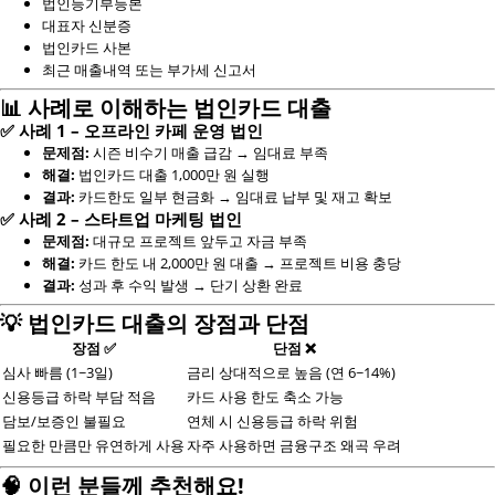
법인등기부등본
대표자 신분증
법인카드 사본
최근 매출내역 또는 부가세 신고서
📊 사례로 이해하는 법인카드 대출
✅
사례 1 – 오프라인 카페 운영 법인
문제점:
시즌 비수기 매출 급감 → 임대료 부족
해결:
법인카드 대출 1,000만 원 실행
결과:
카드한도 일부 현금화 → 임대료 납부 및 재고 확보
✅
사례 2 – 스타트업 마케팅 법인
문제점:
대규모 프로젝트 앞두고 자금 부족
해결:
카드 한도 내 2,000만 원 대출 → 프로젝트 비용 충당
결과:
성과 후 수익 발생 → 단기 상환 완료
💡 법인카드 대출의 장점과 단점
장점 ✅
단점 ❌
심사 빠름 (1~3일)
금리 상대적으로 높음 (연 6~14%)
신용등급 하락 부담 적음
카드 사용 한도 축소 가능
담보/보증인 불필요
연체 시 신용등급 하락 위험
필요한 만큼만 유연하게 사용
자주 사용하면 금융구조 왜곡 우려
🧠 이런 분들께 추천해요!