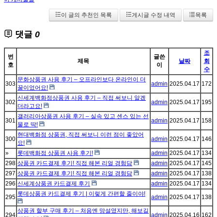
이 글의 추천인 목록
게시글 수정 내역
목록
댓글
0
조
번
글쓴
제목
날짜
회
호
이
수
문화상품권 사용 후기 – 오프라인보다 온라인이 더
303
admin
2025.04.17
172
꿀이었어요!
신세계백화점상품권 사용 후기 – 직접 써보니 알겠
302
admin
2025.04.17
195
더라고요!
갤러리아상품권 사용 후기 – 실속 있고 센스 있는 선
301
admin
2025.04.17
158
물로 딱!
현대백화점 상품권, 직접 써보니 이런 점이 좋았어
300
admin
2025.04.17
146
요!
»
롯데백화점 상품권 사용 후기!
admin
2025.04.17
134
298
상품권 카드결제 후기! 직접 해본 리얼 경험담
admin
2025.04.17
145
297
상품권 카드결제 후기! 직접 해본 리얼 경험담
admin
2025.04.17
138
296
신세계상품권 카드결제 후기
admin
2025.04.17
134
롯데상품권 카드결제 후기 | 이렇게 간편할 줄이야!
295
admin
2025.04.17
138
상품권 할부 구매 후기 – 처음엔 망설였지만, 해보길
294
admin
2025.04.16
162