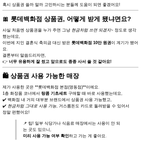
혹시 상품권 쓸까 말까 고민하시는 분들께 도움이 되면 좋겠어요!
🎀 롯데백화점 상품권, 어떻게 받게 됐냐면요?
사실 처음엔 상품권을 누가 주면 그냥
현금처럼 쓰면 되겠지~
정도로 생각
했는데요,
이번에 지인 결혼식 축의금 대신 받은
롯데백화점 10만 원권
이 계기가 됐어
요.
결론부터 말씀드리자면,
👉
너무 유용하게 잘 썼고 앞으로도 종종 사서 쓸 것 같아요!
🛍 상품권 사용 가능한 매장
제가 사용한 곳은 **롯데백화점 본점(명동점)**이에요.
1층 화장품 코너에서
랑콤 기초세트
구매할 때 바로 사용했는데요,
✔️ 백화점 내 거의 대부분 브랜드에서 상품권 사용 가능했고,
✔️
현금처럼 그대로 사용 가능
, 거스름돈도 카드로 돌려받을 수 있어서
정말 편했어요!
📌 팁! 일부 식당가나 식음료 매장에서는 사용이 안 되
는 곳도 있으니,
미리 사용 가능 여부 확인
하고 가는 게 좋아요.