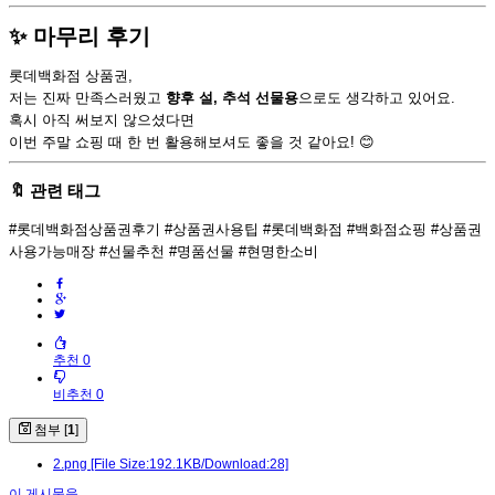
✨ 마무리 후기
롯데백화점 상품권,
저는 진짜 만족스러웠고
향후 설, 추석 선물용
으로도 생각하고 있어요.
혹시 아직 써보지 않으셨다면
이번 주말 쇼핑 때 한 번 활용해보셔도 좋을 것 같아요! 😊
🔖 관련 태그
#롯데백화점상품권후기 #상품권사용팁 #롯데백화점 #백화점쇼핑 #상품권
사용가능매장 #선물추천 #명품선물 #현명한소비
추천 0
비추천 0
첨부 [
1
]
2.png
[File Size:192.1KB/Download:28]
이 게시물을