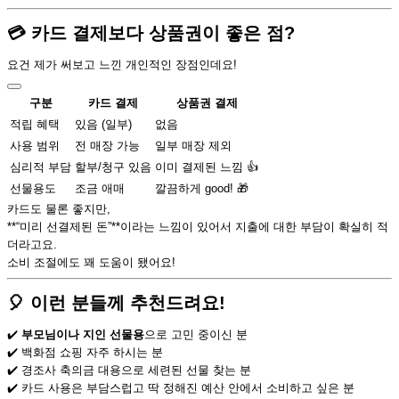
💳 카드 결제보다 상품권이 좋은 점?
요건 제가 써보고 느낀 개인적인 장점인데요!
구분
카드 결제
상품권 결제
적립 혜택
있음 (일부)
없음
사용 범위
전 매장 가능
일부 매장 제외
심리적 부담
할부/청구 있음
이미 결제된 느낌 👍
선물용도
조금 애매
깔끔하게 good! 🎁
카드도 물론 좋지만,
**“미리 선결제된 돈”**이라는 느낌이 있어서 지출에 대한 부담이 확실히 적
더라고요.
소비 조절에도 꽤 도움이 됐어요!
🎈 이런 분들께 추천드려요!
✔️
부모님이나 지인 선물용
으로 고민 중이신 분
✔️ 백화점 쇼핑 자주 하시는 분
✔️ 경조사 축의금 대용으로 세련된 선물 찾는 분
✔️ 카드 사용은 부담스럽고 딱 정해진 예산 안에서 소비하고 싶은 분