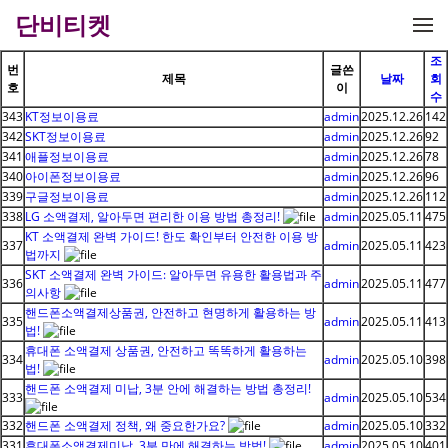
메뉴 건너뛰기
단비티켓
조
번
글쓴
제목
날짜
회
호
이
수
343
KT정보이용료
admin
2025.12.26
142
342
SKT정보이용료
admin
2025.12.26
92
341
애플정보이용료
admin
2025.12.26
78
340
아이폰정보이용료
admin
2025.12.26
96
339
구글정보이용료
admin
2025.12.26
112
338
LG 소액결제, 알아두면 편리한 이용 방법 총정리!
admin
2025.05.11
475
KT 소액결제 완벽 가이드! 한도 확인부터 안전한 이용 방
337
admin
2025.05.11
423
법까지
SKT 소액결제 완벽 가이드: 알아두면 유용한 활용법과 주
336
admin
2025.05.11
477
의사항
핸드폰소액결제상품권, 안전하고 현명하게 활용하는 방
335
admin
2025.05.11
413
법!
휴대폰 소액결제 상품권, 안전하고 똑똑하게 활용하는
334
admin
2025.05.10
398
법!
핸드폰 소액결제 미납, 3분 안에 해결하는 방법 총정리!
333
admin
2025.05.10
534
332
핸드폰 소액결제 정책, 왜 중요한가요?
admin
2025.05.10
332
331
휴대폰소액결제미납, 3분 만에 해결하는 방법!
admin
2025.05.10
401