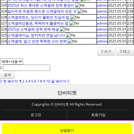
330
2025년 최신 휴대폰 소액결제 정책 총정리
admin
2025.05.01
235
329
알아두면 유용한 핸드폰 소액결제의 모든 것
admin
2025.05.01
238
328
소액결제한도, 당신이 몰랐던 진실과 팁
admin
2025.05.01
224
327
소액결제상품권, 똑똑하게 활용하는 법
admin
2025.05.01
229
326
2025년 소액결제 정책 완벽 해설
admin
2025.05.01
233
325
소액결제미납, 방치하면 큰일 납니다
admin
2025.05.01
241
324
소액결제, 알고 보면 똑똑한 소비 전략
admin
2025.05.01
233
쓰기
태그
검색
첫 페이지
1
2
3
4
5
6
7
8
9
10
끝 페이지
단비티켓
Copyrights © 단비티켓 All Rights Reserved.
로그인
회원가입
상담받기