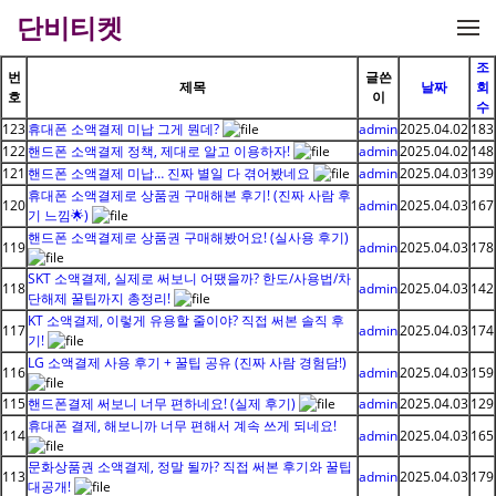
메뉴 건너뛰기
단비티켓
조
번
글쓴
제목
날짜
회
호
이
수
123
휴대폰 소액결제 미납 그게 뭔데?
admin
2025.04.02
183
122
핸드폰 소액결제 정책, 제대로 알고 이용하자!
admin
2025.04.02
148
121
핸드폰 소액결제 미납… 진짜 별일 다 겪어봤네요
admin
2025.04.03
139
휴대폰 소액결제로 상품권 구매해본 후기! (진짜 사람 후
120
admin
2025.04.03
167
기 느낌🌟)
핸드폰 소액결제로 상품권 구매해봤어요! (실사용 후기)
119
admin
2025.04.03
178
SKT 소액결제, 실제로 써보니 어땠을까? 한도/사용법/차
118
admin
2025.04.03
142
단해제 꿀팁까지 총정리!
KT 소액결제, 이렇게 유용할 줄이야? 직접 써본 솔직 후
117
admin
2025.04.03
174
기!
LG 소액결제 사용 후기 + 꿀팁 공유 (진짜 사람 경험담!)
116
admin
2025.04.03
159
115
핸드폰결제 써보니 너무 편하네요! (실제 후기)
admin
2025.04.03
129
휴대폰 결제, 해보니까 너무 편해서 계속 쓰게 되네요!
114
admin
2025.04.03
165
문화상품권 소액결제, 정말 될까? 직접 써본 후기와 꿀팁
113
admin
2025.04.03
179
대공개!