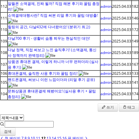
알뜰폰 소액결제, 진짜 될까? 직접 해본 후기와 꿀팁 총정
112
admin
2025.04.03
182
리!
소액결제대행사란? 직접 써본 리얼 후기와 꿀팁 대방출!
111
admin
2025.04.03
146
힐링의 공간, 다날432에 다녀왔어요! (분위기 최고)
110
admin
2025.04.03
172
다날700 후기 - 생활비 숨통 틔우는 현실적인 대안!
109
admin
2025.04.03
149
다날 정책, 직접 써보고 느낀 솔직후기! (소액결제, 통신
108
admin
2025.04.03
189
사 정책까지 완벽정리)
상품권 휴대폰 결제, 이렇게 하니까 너무 편하더라 (실사
107
admin
2025.04.03
167
용 후기)
106
휴대폰결제, 솔직한 사용 후기와 꿀팁 정리!
admin
2025.04.03
133
핸드폰결제, 써보니 이런 느낌이더라 (리얼 후기 공유)
105
admin
2025.04.03
141
문화상품권 휴대폰결제 해봤어요! (실사용 후기 + 꿀팁
104
admin
2025.04.03
174
총정리)
쓰기
태그
검색
첫 페이지
7
8
9
10
11
12
13
14
15
16
끝 페이지