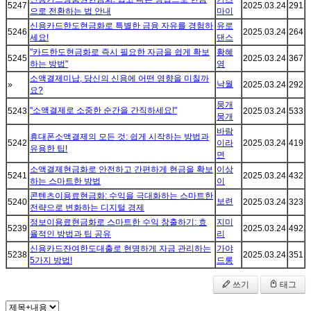
5247
2025.03.24
291
으로 전환하는 법 안내
마이
신용카드한도현금화로 특별한 금융 자유를 경험하
유로
5246
2025.03.24
264
세요!
댄스
"카드한도현금화로 즉시 필요한 자금을 쉽게 확보
황혜
5245
2025.03.24
367
하는 방법"
영
소액결제미납, 당신의 신용에 어떤 영향을 미칠까
낙월
»
2025.03.24
292
요?
뭉개
"소액결제로 소중한 순간을 간직하세요!"
5243
2025.03.24
533
뭉개
바람
휴대폰소액결제의 모든 것: 쉽게 시작하는 방법과
5242
이라
2025.03.24
419
유용한 팁!
면
소액결제현금화로 안전하고 간편하게 현금을 확보
이상
5241
2025.03.24
432
하는 스마트한 방법
이
콘텐츠이용료현금화: 수익을 극대화하는 스마트한
보련
5240
2025.03.24
323
전략으로 변화하는 디지털 경제
정보이용료현금화로 스마트한 수익 창출하기: 효
지미
5239
2025.03.24
492
율적인 방법과 팁 공유
리
신용카드잔여한도대출로 현명하게 자금 관리하는
가야
5238
2025.03.24
351
5가지 방법!
드롱
쓰기
태그