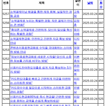
글쓴
번호
제목
날짜
회
이
수
소액결제미납 해결을 통한 재정 회복: 실질적인 경
고독
5257
2025.03.24
468
험 공유
랑
"소액결제로 누리는 특별한 경험: 작은 결제가 만드
김정
5256
2025.03.24
297
는 큰 변화!"
훈
"휴대폰 소액결제로 간편하게, 당신의 일상을 혁신
둥이
5255
2025.03.24
428
하는 특별한 경험!"
아배
소액결제현금화: 안전하고 간편한 자금 확보 방법
디지
5254
2025.03.24
295
안내
털
콘텐츠이용료현금화로 수익을 극대화하는 스마트
정영
5253
2025.03.24
713
한 방법 안내
주
"정보이용료현금화로 새로운 시작을! 당신의 소중
이쁜
5252
2025.03.24
324
한 정보를 가치로 바꾸는 방법"
종석
완전
신용카드잔여한도대출로 쉽게 자금 확보하는 5가
5251
알라
2025.03.24
342
지 방법!
뷰
"카드한도대출로 빠르고 간편하게 자금을 마련하
리리
5250
2025.03.24
459
는 스마트한 방법"
텍
"카드깡수수료 절감으로 시작하는 스마트한 금융
진병
5249
2025.03.24
488
관리 경험!"
삼
신용카드현금화95%로 즉시 현금을! 간편한 방법
리암
5248
2025.03.24
525
으로 원하는 금액을 손쉽게 확보하세요!
클
신용카드상품권현금화: 쉽고 빠른 방법으로 현금
카츠